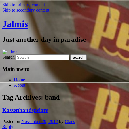
Skip to primary content
Skip to secondary content
Jalmis
Just another day in paradise
Search
Main menu
Home
About
Tag Archives:
band
Kassettbandspelare
Posted on
November 29, 2012
by
Claes
Reply