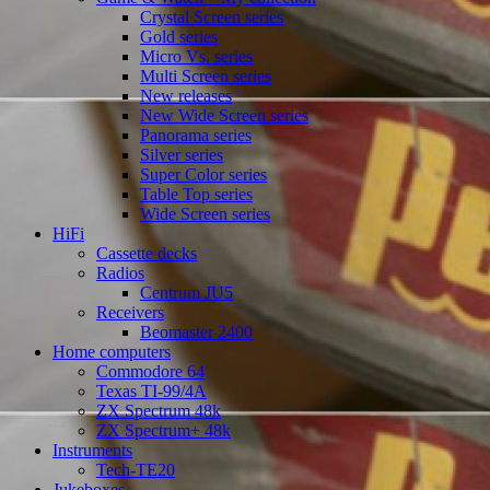
Crystal Screen series
Gold series
Micro Vs. series
Multi Screen series
New releases
New Wide Screen series
Panorama series
Silver series
Super Color series
Table Top series
Wide Screen series
HiFi
Cassette decks
Radios
Centrum JU5
Receivers
Beomaster 2400
Home computers
Commodore 64
Texas TI-99/4A
ZX Spectrum 48k
ZX Spectrum+ 48k
Instruments
Tech-TE20
Jukeboxes