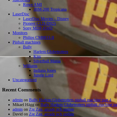
Rowe AMI
JBM-200 Tropicana
LaserDisc
LaserDisc Movies – Disney
Pioneer CLD-D925
Sony MDP-850D
Monitors
Philips CM8833-II
Pinball machines
Bally
Harlem Globetrotters
Kiss
Silverball Mania
Williams
Indiana Jones
Jungle Lord
Uncategorized
Recent Comments
admin
on
Bally Harlem Globetrotters pinball machine part 4
Mikael Hägg
on
Bally Harlem Globetrotters pinball machine pa
admin
on
Zig Zag, arcade pcb update
David
on
Zig Zag, arcade pcb update