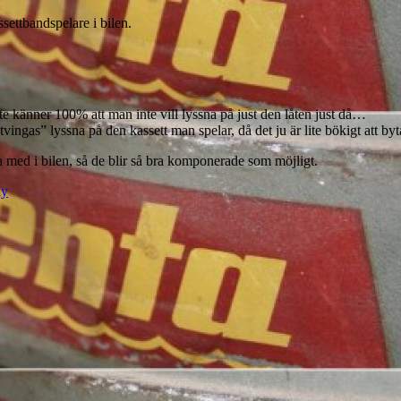
settbandspelare i bilen.
inte känner 100% att man inte vill lyssna på just den låten just då…
“tvingas” lyssna på den kassett man spelar, då det ju är lite bökigt att by
t ha med i bilen, så de blir så bra komponerade som möjligt.
ly