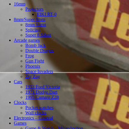
16mm
Projectors
EIKI RT-0
8mm/Super 8mm
8mm Silent
Splicing
Super 8 Silent
Arcade games
Bomb Jack
Double Dragon
Frog
Gun Fight
Phoenix
Space Invaders
Zig Zag
Cars
1953 Ford Victoria
1971 Dodge Dart
1995 Camaro Z28
Clocks
Pocket watches
Wall clocks
Electronics – General
Games
Game & Watch – My collection