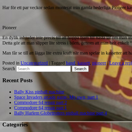
Har för ett par veckor sedan monterat min gamla hederliga Pioneer kas
Pioneer
En dylik inbjuder inte precis till att hoppa fram till nästa låt om man 
Detta gör att man slipper lite stress i bilen, genom att man helt enkelt 
Man får se till att lägga lite extra kraft när man spelar in kassetter at
Posted in
Uncategorized
|
Tagged
band
,
kassett
,
pioneer
|
Leave a rep
Search
Recent Posts
Bally Kiss pinball machine
Space Invaders arcade game. My own, part 1
Commodore 64 repair part 2
Commodore 64 repair part 1
Bally Harlem Globetrotters pinball machine part 4
Categories