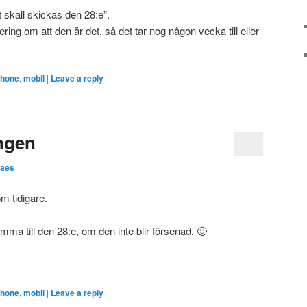
t skall skickas den 28:e”.
ring om att den är det, så det tar nog någon vecka till eller
phone
,
mobil
|
Leave a reply
ngen
laes
m tidigare.
ma till den 28:e, om den inte blir försenad. 🙂
phone
,
mobil
|
Leave a reply