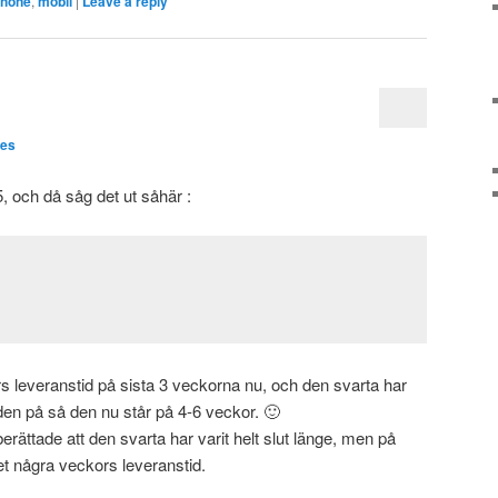
phone
,
mobil
|
Leave a reply
aes
 och då såg det ut såhär :
rs leveranstid på sista 3 veckorna nu, och den svarta har
den på så den nu står på 4-6 veckor. 🙂
 berättade att den svarta har varit helt slut länge, men på
et några veckors leveranstid.