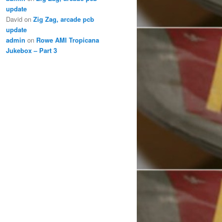
update
David
on
Zig Zag, arcade pcb
update
admin
on
Rowe AMI Tropicana
Jukebox – Part 3