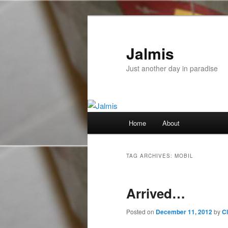
Skip
Skip
to
to
primary
secondary
Jalmis
content
content
Just another day in paradise
Main
Home
About
menu
TAG ARCHIVES:
MOBIL
Arrived…
Posted on
December 11, 2012
by
C