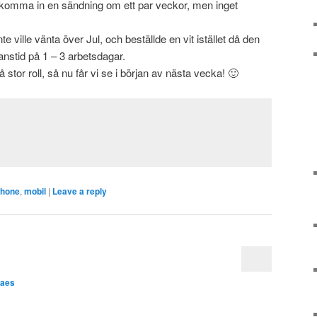
n komma in en sändning om ett par veckor, men inget
e ville vänta över Jul, och beställde en vit istället då den
anstid på 1 – 3 arbetsdagar.
 stor roll, så nu får vi se i början av nästa vecka! 🙂
phone
,
mobil
|
Leave a reply
laes