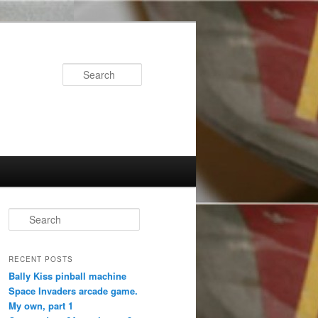
Search
S
e
a
r
RECENT POSTS
c
Bally Kiss pinball machine
h
Space Invaders arcade game.
My own, part 1