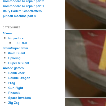
Commodore 64 repair part 2
Commodore 64 repair part 1
Bally Harlem Globetrotters
pinball machine part 4
CATEGORIES
16mm
Projectors
EIKI RT-0
8mm/Super 8mm
8mm Silent
Splicing
Super 8 Silent
Arcade games
Bomb Jack
Double Dragon
Frog
Gun Fight
Phoenix
Space Invaders
Zig Zag