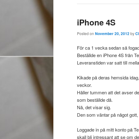
iPhone 4S
Posted on
November 20, 2012
by
C
För ca 1 vecka sedan så foga
Beställde en iPhone 4S från Te
Leveranstiden var satt till mel
Kikade på deras hemsida idag, o
veckor.
Håller tummen att det avser de 
som beställde då.
Nå, det visar sig.
Den som väntar på något gott, h
Loggade in på mitt konto på Te
skall bli intressant att se om det