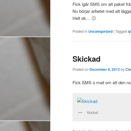
Fick igår SMS om att paket frå
Nu börjar arbetet med att lägga
Helt ok… 🙂
Posted in
Uncategorized
|
Tagged
i
Skickad
Posted on
December 6, 2012
by
Cl
Fick SMS o mail om att den nu 
Skickad