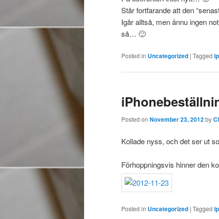
Står fortfarande att den “senas
Igår alltså, men ännu ingen note
så… 🙂
Posted in
Uncategorized
|
Tagged
i
iPhonebeställni
Posted on
November 23, 2012
by
C
Kollade nyss, och det ser ut so
Förhoppningsvis hinner den kom
Posted in
Uncategorized
|
Tagged
i