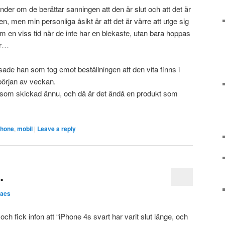
under om de berättar sanningen att den är slut och att det är
n, men min personliga åsikt är att det är värre att utge sig
nom en viss tid när de inte har en blekaste, utan bara hoppas
er…
sade han som tog emot beställningen att den vita finns i
 början av veckan.
 som skickad ännu, och då är det ändå en produkt som
phone
,
mobil
|
Leave a reply
.
laes
ch fick infon att “iPhone 4s svart har varit slut länge, och