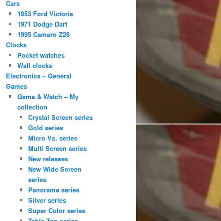
Cars
1953 Ford Victoria
1971 Dodge Dart
1995 Camaro Z28
Clocks
Pocket watches
Wall clocks
Electronics – General
Games
Game & Watch – My
collection
Crystal Screen series
Gold series
Micro Vs. series
Multi Screen series
New releases
New Wide Screen
series
Panorama series
Silver series
Super Color series
Table Top series