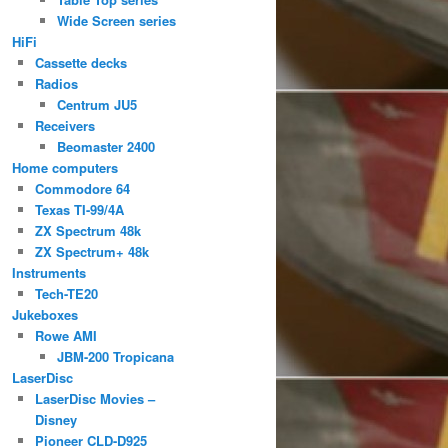
Wide Screen series
HiFi
Cassette decks
Radios
Centrum JU5
Receivers
Beomaster 2400
Home computers
Commodore 64
Texas TI-99/4A
ZX Spectrum 48k
ZX Spectrum+ 48k
Instruments
Tech-TE20
Jukeboxes
Rowe AMI
JBM-200 Tropicana
LaserDisc
LaserDisc Movies –
Disney
Pioneer CLD-D925