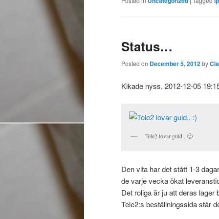
Posted in
Uncategorized
|
Tagged
i
Status…
Posted on
December 5, 2012
by
Cl
Kikade nyss, 2012-12-05 19:15,
Tele2 lovar guld.. 🙂
Den vita har det stått 1-3 daga
de varje vecka ökat leveransti
Det roliga är ju att deras lager
Tele2:s beställningssida står d