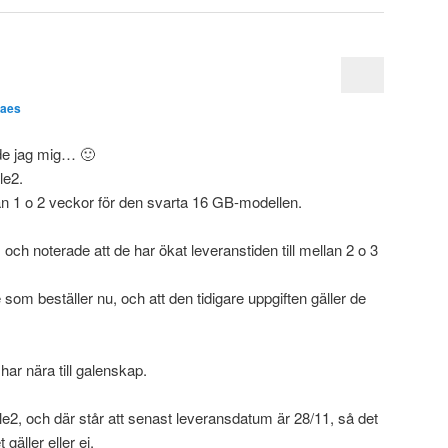
laes
de jag mig… 🙂
le2.
lan 1 o 2 veckor för den svarta 16 GB-modellen.
ch noterade att de har ökat leveranstiden till mellan 2 o 3
som beställer nu, och att den tidigare uppgiften gäller de
ar nära till galenskap.
le2, och där står att senast leveransdatum är 28/11, så det
 gäller eller ej.