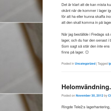
Det är klart att de kan mista k
okänt när de kommer i lager ige
för att ha eller kunna skaffa i
att den skall komma in på lag
När jag beställde i Fredags så 
lager, och du har den senast i
Som sagt så står den inte ens
finns på lager. 🙂
Posted in
Uncategorized
|
Tagged
i
Helomvändning.
Posted on
November 30, 2012
by
C
Ringde Tele2:s lagerhantering, o