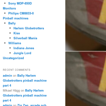
Sony MDP-850D
Monitors
Philips CM8833-II
Pinball machines
Bally
Harlem Globetrotters
Kiss
Silverball Mania
Williams
Indiana Jones
Jungle Lord
Uncategorized
RECENT COMMENTS
admin
on
Bally Harlem
Globetrotters pinball machine
part 4
Mikael Hägg
on
Bally Harlem
Globetrotters pinball machine
part 4
admin
on
Zig Zag, arcade pcb