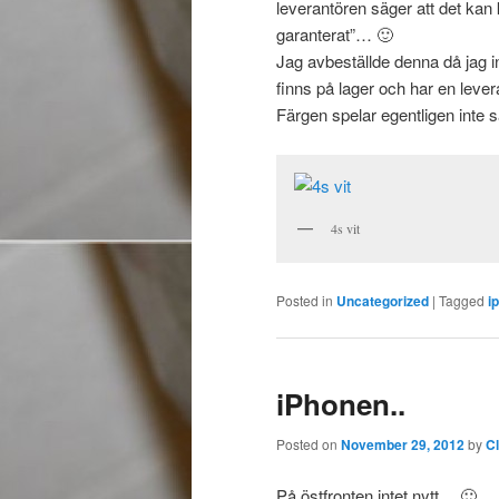
leverantören säger att det ka
garanterat”… 🙂
Jag avbeställde denna då jag int
finns på lager och har en lever
Färgen spelar egentligen inte så
4s vit
Posted in
Uncategorized
|
Tagged
i
iPhonen..
Posted on
November 29, 2012
by
C
På östfronten intet nytt… 🙂